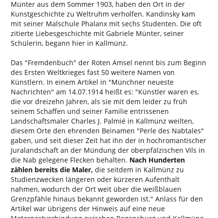
Münter aus dem Sommer 1903, haben den Ort in der
Kunstgeschichte zu Weltruhm verholfen. Kandinsky kam
mit seiner Malschule Phalanx mit sechs Studenten. Die oft
zitierte Liebesgeschichte mit Gabriele Münter, seiner
Schülerin, begann hier in Kallmünz.
Das "Fremdenbuch" der Roten Amsel nennt bis zum Beginn
des Ersten Weltkrieges fast 50 weitere Namen von
Künstlern. In einem Artikel in "Münchner neueste
Nachrichten" am 14.07.1914 heißt es: "Künstler waren es,
die vor dreizehn Jahren, als sie mit dem leider zu früh
seinem Schaffen und seiner Familie entrissenen
Landschaftsmaler Charles J. Palmié in Kallmünz weilten,
diesem Orte den ehrenden Beinamen "Perle des Nabtales"
gaben, und seit dieser Zeit hat ihn der in hochromantischer
Juralandschaft an der Mündung der oberpfälzischen Vils in
die Nab gelegene Flecken behalten.
Nach Hunderten
zählen bereits die Maler,
die seitdem in Kallmünz zu
Studienzwecken längeren oder kürzeren Aufenthalt
nahmen, wodurch der Ort weit über die weißblauen
Grenzpfähle hinaus bekannt geworden ist." Anlass für den
Artikel war übrigens der Hinweis auf eine neue