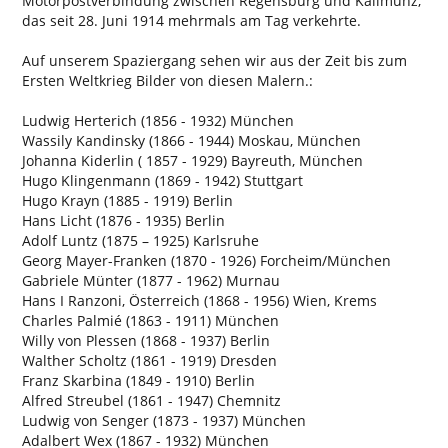
Motorpostverbindung zwischen Regensburg und Kallmünz,
das seit 28. Juni 1914 mehrmals am Tag verkehrte.
Auf unserem Spaziergang sehen wir aus der Zeit bis zum
Ersten Weltkrieg Bilder von diesen Malern.:
Ludwig Herterich (1856 - 1932) München
Wassily Kandinsky (1866 - 1944) Moskau, München
Johanna Kiderlin ( 1857 - 1929) Bayreuth, München
Hugo Klingenmann (1869 - 1942) Stuttgart
Hugo Krayn (1885 - 1919) Berlin
Hans Licht (1876 - 1935) Berlin
Adolf Luntz (1875 – 1925) Karlsruhe
Georg Mayer-Franken (1870 - 1926) Forcheim/München
Gabriele Münter (1877 - 1962) Murnau
Hans I Ranzoni, Österreich (1868 - 1956) Wien, Krems
Charles Palmié (1863 - 1911) München
Willy von Plessen (1868 - 1937) Berlin
Walther Scholtz (1861 - 1919) Dresden
Franz Skarbina (1849 - 1910) Berlin
Alfred Streubel (1861 - 1947) Chemnitz
Ludwig von Senger (1873 - 1937) München
Adalbert Wex (1867 - 1932) München