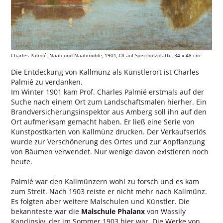
Charles Palmié, Naab und Naabmühle, 1901, Öl auf Sperrholzplatte, 34 x 48 cm
Die Entdeckung von Kallmünz als Künstlerort ist Charles
Palmié zu verdanken.
Im Winter 1901 kam Prof. Charles Palmié erstmals auf der
Suche nach einem Ort zum Landschaftsmalen hierher. Ein
Brandversicherungsinspektor aus Amberg soll ihn auf den
Ort aufmerksam gemacht haben. Er ließ eine Serie von
Kunstpostkarten von Kallmünz drucken. Der Verkaufserlös
wurde zur Verschönerung des Ortes und zur Anpflanzung
von Bäumen verwendet. Nur wenige davon existieren noch
heute.
Palmié war den Kallmünzern wohl zu forsch und es kam
zum Streit. Nach 1903 reiste er nicht mehr nach Kallmünz.
Es folgten aber weitere Malschulen und Künstler. Die
bekannteste war die
Malschule Phalanx
von Wassily
Kandinsky, der im Sommer 1903 hier war. Die Werke von