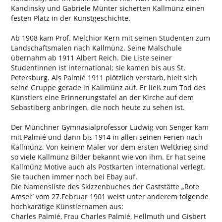
Kandinsky und Gabriele Münter sicherten Kallmünz einen
festen Platz in der Kunstgeschichte.
Ab 1908 kam Prof. Melchior Kern mit seinen Studenten zum
Landschaftsmalen nach Kallmünz. Seine Malschule
übernahm ab 1911 Albert Reich. Die Liste seiner
Studentinnen ist international; sie kamen bis aus St.
Petersburg. Als Palmié 1911 plötzlich verstarb, hielt sich
seine Gruppe gerade in Kallmünz auf. Er ließ zum Tod des
Künstlers eine Erinnerungstafel an der Kirche auf dem
Sebastiberg anbringen, die noch heute zu sehen ist.
Der Münchner Gymnasialprofessor Ludwig von Senger kam
mit Palmié und dann bis 1914 in allen seinen Ferien nach
Kallmünz. Von keinem Maler vor dem ersten Weltkrieg sind
so viele Kallmünz Bilder bekannt wie von ihm. Er hat seine
Kallmünz Motive auch als Postkarten international verlegt.
Sie tauchen immer noch bei Ebay auf.
Die Namensliste des Skizzenbuches der Gaststätte „Rote
Amsel“ vom 27.Februar 1901 weist unter anderem folgende
hochkarätige Künstlernamen aus:
Charles Palmié, Frau Charles Palmié, Hellmuth und Gisbert