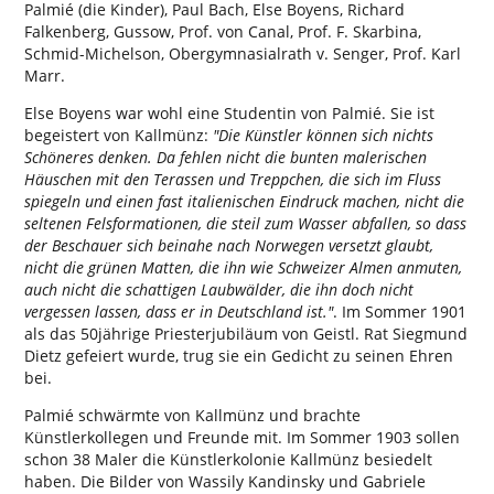
Palmié (die Kinder), Paul Bach, Else Boyens, Richard
Falkenberg, Gussow, Prof. von Canal, Prof. F. Skarbina,
Schmid-Michelson, Obergymnasialrath v. Senger, Prof. Karl
Marr.
Else Boyens war wohl eine Studentin von Palmié. Sie ist
begeistert von Kallmünz:
"Die Künstler können sich nichts
Schöneres denken. Da fehlen nicht die bunten malerischen
Häuschen mit den Terassen und Treppchen, die sich im Fluss
spiegeln und einen fast italienischen Eindruck machen, nicht die
seltenen Felsformationen, die steil zum Wasser abfallen, so dass
der Beschauer sich beinahe nach Norwegen versetzt glaubt,
nicht die grünen Matten, die ihn wie Schweizer Almen anmuten,
auch nicht die schattigen Laubwälder, die ihn doch nicht
vergessen lassen, dass er in Deutschland ist."
. Im Sommer 1901
als das 50jährige Priesterjubiläum von Geistl. Rat Siegmund
Dietz gefeiert wurde, trug sie ein Gedicht zu seinen Ehren
bei.
Palmié schwärmte von Kallmünz und brachte
Künstlerkollegen und Freunde mit. Im Sommer 1903 sollen
schon 38 Maler die Künstlerkolonie Kallmünz besiedelt
haben. Die Bilder von Wassily Kandinsky und Gabriele