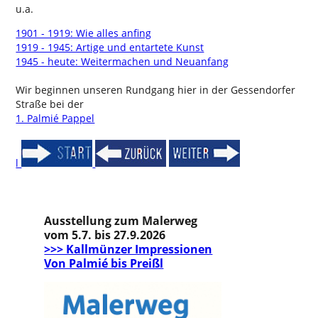
u.a.
1901 - 1919: Wie alles anfing
1919 - 1945: Artige und entartete Kunst
1945 - heute: Weitermachen und Neuanfang
Wir beginnen unseren Rundgang hier in der Gessendorfer
Straße bei der
1. Palmié Pappel
l
Ausstellung zum Malerweg
vom 5.7. bis 27.9.2026
>>> Kallmünzer Impressionen
Von Palmié bis Preißl