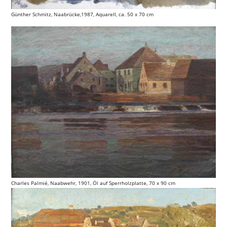
Günther Schmitz, Naabrücke,1987, Aquarell, ca. 50 x 70 cm
Charles Palmié, Naabwehr, 1901, Öl auf Sperrholzplatte, 70 x 90 cm