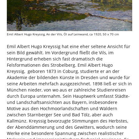
Emil Albert Hugo Kreyssig, An der Vils, Öl auf Leinwand, ca 1920, 50 x 70 cm
Emil Albert Hugo Kreyssig hat eine eher seltene Ansicht für
sein Bild gewählt. Im Vordergrund fließt die Vils, im
Hintergrund erheben sich fast dramatisch die
Felsformationen des Strobelberg. Emil Albert Hugo
Kreyssig, geboren 1873 in Coburg, studierte er an der
Akademie der bildenden Künste in Dresden und wurde für
seine Arbeiten mehrfach ausgezeichnet. 1898 ließ er sich in
München nieder, von wo aus er zahlreiche Studienreisen
durch Europa unternahm. Sein Hauptwerk umfasst Städte-
und Landschaftsansichten aus Bayern, insbesondere
Motive aus den Hochmoorlandschaften und Wäldern
zwischen Starnberger See und Bad Tölz, aber auch
Kallmünz. Kreyssig bevorzugte Stimmungen des Herbstes,
der Abenddämmerung und des Gewitters, wodurch seine
Werke eine besondere Spannung zwischen realistischer