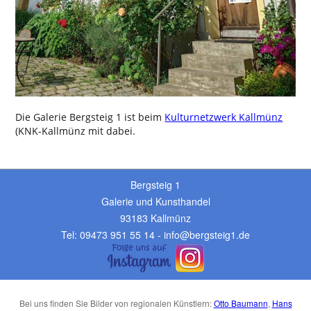
Die Galerie Bergsteig 1 ist beim
Kulturnetzwerk Kallmünz
(KNK-Kallmünz mit dabei.
Bergsteig 1
Galerie und Kunsthandel
93183 Kallmünz
Tel: 09473 951 55 14 - info@bergsteig1.de
Bei uns finden Sie Bilder von regionalen Künstlern:
Otto Baumann
,
Hans