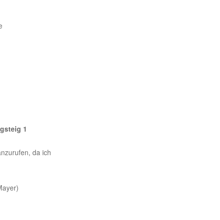
e
gsteig 1
nzurufen, da ich
Mayer)