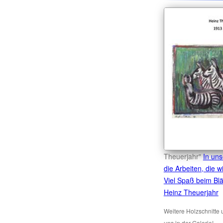
Theuerjahr"
In uns
die Arbeiten, die w
Viel Spaß beim Blä
Heinz Theuerjahr
Weitere Holzschnitte 
uns in der Galerie!