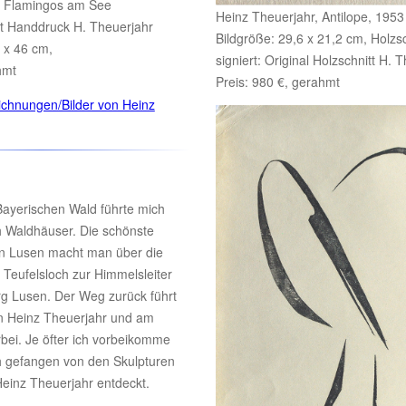
- Flamingos am See
Heinz Theuerjahr, Antilope, 1953
itt Handdruck H. Theuerjahr
Bildgröße: 29,6 x 21,2 cm, Holzsc
5 x 46 cm,
signiert: Original Holzschnitt H. 
hmt
Preis: 980 €, gerahmt
ichnungen/Bilder von Heinz
ayerischen Wald führte mich
 Waldhäuser. Die schönste
n Lusen macht man über die
 Teufelsloch zur Himmelsleiter
rg Lusen. Der Weg zurück führt
n Heinz Theuerjahr und am
bei. Je öfter ich vorbeikomme
h gefangen von den Skulpturen
Heinz Theuerjahr entdeckt.