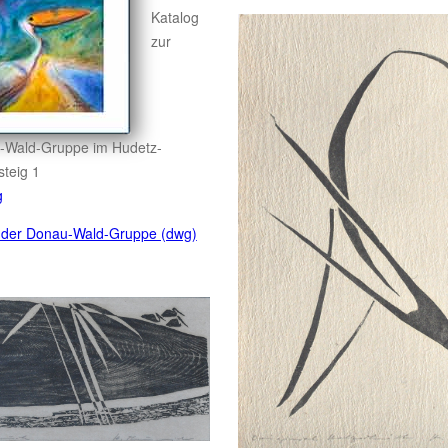
Katalog
zur
u-Wald-Gruppe im Hudetz-
teig 1
g
er der Donau-Wald-Gruppe (dwg)