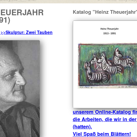
HEUERJAHR
Katalog "Heinz Theuerjahr
91)
>>>Skulptur: Zwei Tauben
unserem Online-Katalog fi
die Arbeiten, die wir in de
(hatten).
Viel Spaß beim Blättern!