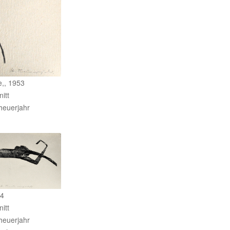
e,, 1953
itt
Theuerjahr
54
itt
Theuerjahr