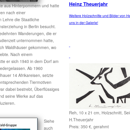
Heinz Theuerjahr
te aus Hinterpommern und hatte
ren nach einer
Weitere Holzschnitte und Bilder von H
n Lehre die Staatliche
uns in der Galerie!
sterziehung in Berlin besucht.
gedehnten Wanderungen, die er
udienzeit unternommen hatte,
nach Waldhäuser gekommen, wo
lebte. Nach einem
hatte er sich 1940 in dem Dorf am
edergelassen. Ab 1960
hauer 14 Afrikareisen, setzte
 entsprechenden Tiermotiven
r dabei bestrebt, Überflüssiges
und seine Werke auf das
uzieren.
Reh, 10 x 21 cm, Holzschnitt, Sei
H.Theuerjahr
Siehe
Preis: 350 €, gerahmt
auch