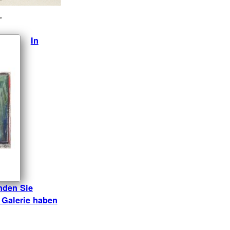
"
In
nden Sie
r Galerie haben