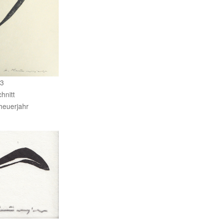
53
hnitt
Theuerjahr