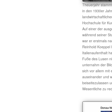
Theuerjahr stamm
in den 1930er Jah
landwirtschaftliche
Hochschule für Kun
Auf einer der aus
während seiner St
war er erstmals 
Reinhold Koeppel 
Italienaufenthalt 
Fuße des Lusen ni
unternahm der Bild
sich vor allem mit
auseinander und wa
beiseitezulassen 
Wesentliche zu red